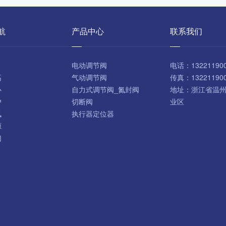
航
产品中心
联系我们
电动调节阀
电话：
13221190
高
气动调节阀
传真：
13221190
心
自力式调节阀_氮封阀
地址：
浙江省温
户
切断阀
业区
讯
执行器定位器
源
们