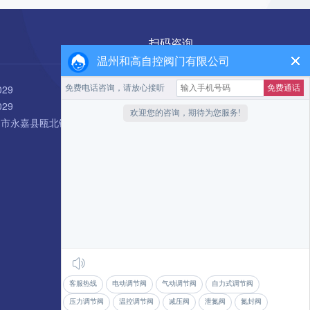
扫码咨询
温州和高自控阀门有限公司
029
029
州市永嘉县瓯北镇安丰工