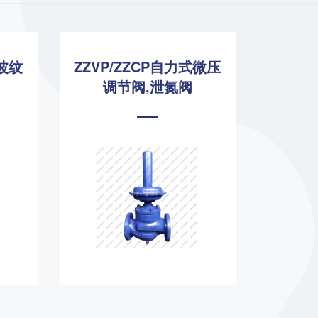
氟波纹
ZZVP/ZZCP自力式微压
T94
调节阀,泄氮阀