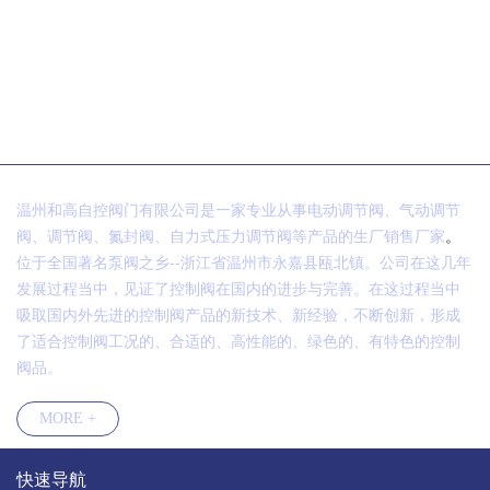
温州和高自控阀门有限公司是一家专业从事电动调节阀、气动调节
阀、调节阀、氮封阀、自力式压力调节阀等产品的生厂销售厂家
。
位于全国著名泵阀之乡--浙江省温州市永嘉县瓯北镇。公司在这几年
发展过程当中，见证了控制阀在国内的进步与完善。在这过程当中
吸取国内外先进的控制阀产品的新技术、新经验，不断创新，形成
了适合控制阀工况的、合适的、高性能的、绿色的、有特色的控制
阀品。
MORE +
快速导航